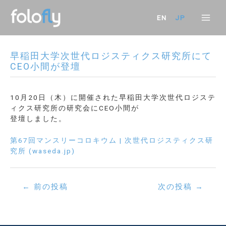
内
容
EN
JP
Mai
を
ス
Men
キ
早稲田大学次世代ロジスティクス研究所にて
ッ
CEO小間が登壇
プ
10月20日（木）に開催された早稲田大学次世代ロジステ
ィクス研究所の研究会にCEO小間が
登壇しました。
第67回マンスリーコロキウム | 次世代ロジスティクス研
究所 (waseda.jp)
投
←
前の投稿
次の投稿
→
稿
ナ
ビ
ゲ