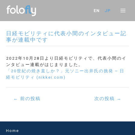
内
容
EN
JP
Mai
を
ス
Men
キ
日経モビリティに代表小間のインタビュー記
ッ
事が連載中です
プ
2022年10月28日より日経モビリティで、代表小間のイ
ンタビュー連載がはじまりました。
「20世紀の焼き直しか？」元ソニー出井氏の挑発 – 日
経モビリティ (nikkei.com)
投
←
前の投稿
次の投稿
→
稿
ナ
ビ
ゲ
ー
Home
シ