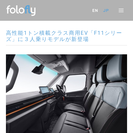
内
容
EN
JP
Mai
を
ス
Men
キ
高性能1トン積載クラス商用EV「F11シリー
ッ
ズ」に３人乗りモデルが新登場
プ