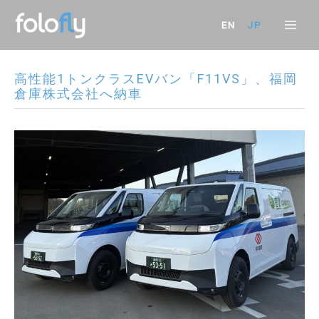
内
容
EN
JP
Mai
を
ス
Men
キ
高性能1トンクラスEVバン「F11VS」、福岡
ッ
倉庫株式会社へ納車
プ